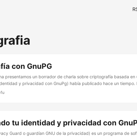
R
grafia
afía con GnuPG
na presentamos un borrador de charla sobre criptografía basada en u
identidad y privacidad con GnuPg) había publicado hace un tiempo. 
 de instalación de las herramientas necesarias para comenzar a firma
efu
temida tarea de crear los pares de llaves privadas y públicas (4 líne
gar en la terminal). ...
ndo tu identidad y privacidad con Gnu
acy Guard o guardían GNU de la privacidad) es un programa de soft