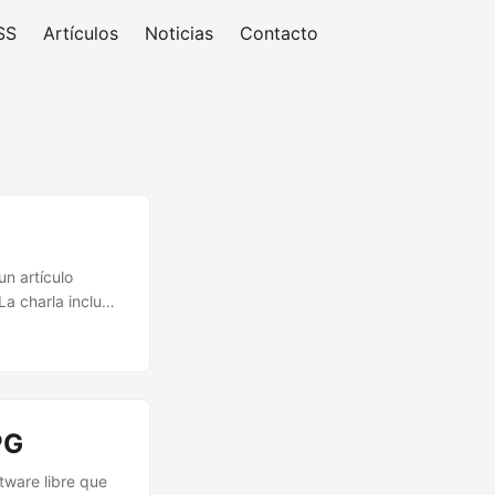
SS
Artículos
Noticias
Contacto
n artículo
La charla incluyó
r y cifrar datos,
as que cualquiera
PG
ware libre que