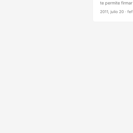
te permite firmar
Firmar digitalme
2011, julio 20 · fe
contenido del mi
digital devolver
verificar. ...