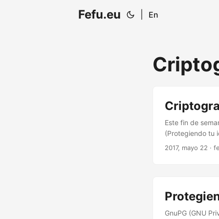
Fefu.eu
|
En
Cripto
Criptogr
Este fin de sema
(Protegiendo tu 
una demostración
2017, mayo 22 · f
así como la muy 
puede copiar y pe
Protegie
GnuPG (GNU Priv