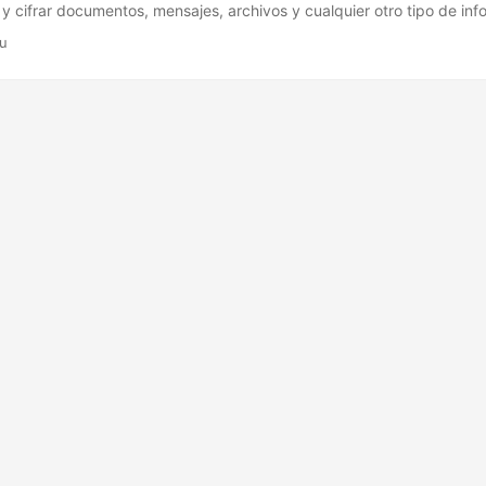
 y cifrar documentos, mensajes, archivos y cualquier otro tipo de info
nte equivale a firmar una hoja de papel, con la salvedad de que una v
fu
smo ya no puede ser cambiado, porque si fuera modificado, el algor
ía un error indicando que el contenido no corresponde a la identidad