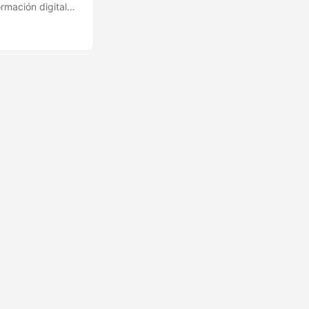
rmación digital.
ez firmado, el
itmo de firma
 que se desea