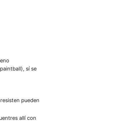
ueno
aintball), sí se
e resisten pueden
uentres allí con