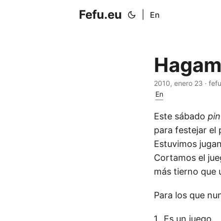
Fefu.eu
|
En
Hagamo
2010, enero 23 · fef
En
Este sábado
pin
para festejar e
Estuvimos jugan
Cortamos el jue
más tierno que 
Para los que nun
Es un juego