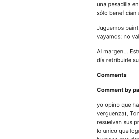
una pesadilla e
sólo benefician 
Juguemos paintb
vayamos; no val
Al margen… Estu
día retribuirle s
Comments
Comment by pa
yo opino que ha
verguenza), Ton
resuelvan sus p
lo unico que lo