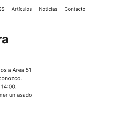
SS
Artículos
Noticias
Contacto
ra
mos a
Area 51
 conozco.
 14:00.
omer un asado