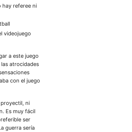
o hay referee ni
ball
el videojuego
gar a este juego
 las atrocidades
 sensaciones
aba con el juego
royectil, ni
n. Es muy fácil
referible ser
a guerra sería