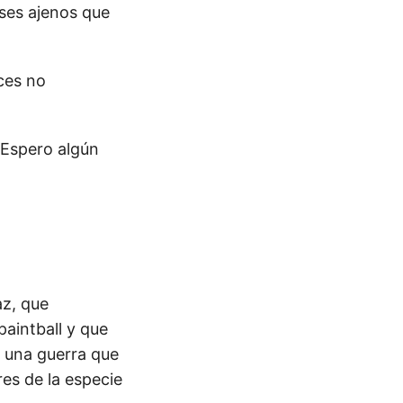
eses ajenos que
ces no
 Espero algún
az, que
aintball y que
n una guerra que
es de la especie