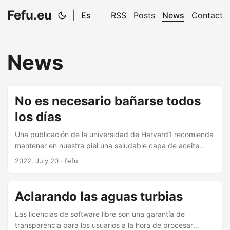
Fefu.eu
|
Es
RSS
Posts
News
Contact
News
No es necesario bañarse todos
los días
Una publicación de la universidad de Harvard1 recomienda
mantener en nuestra piel una saludable capa de aceite
corporal con flora bacteriana saprófita (benéfica). Para ello
2022, July 20 · fefu
recomienda bañarse algunas veces por semana, evitando
el agua caliente porque el lavado y fregado remueve esa
capa protectora. Los baños de corta duración (entre tres y
Aclarando las aguas turbias
cuatro minutos), con jabón sin antibióticos y agua
levemente tibia o fría, enfocados en las axilas y la ingle
Las licencias de software libre son una garantía de
pueden ser suficientes para mantener una saludable
transparencia para los usuarios a la hora de procesar