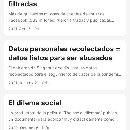
filtradas
Más de quinientos millones de cuentas de usuarios
Facebook (533 millones) fueron filtradas y publicadas
gratuitamente. Nuevas evidencias que confirman la falta
2021, April 5 · fefu
de voluntad e incapacidad de la plataforma para cuidar a
sus usados y sus datos personales.
Datos personales recolectados =
datos listos para ser abusados
El gobierno de Singapur decidió usar los datos
recolectados para el seguimiento de casos de la pandemia
SARS-2/COVID-19 con fines policíacos. Los datos
2021, January 21 · fefu
personales que un gobierno puede registrar con fines
específicos en un momento determinado pueden ser (y a
menudo serán) utilizados con otros fines, ya sea por
El dilema social
decisión del mismo gobierno o por autoridades
subsiguientes. En un mundo ideal, los datos personales no
La productora de la película “The social dilemma” publicó
deberían ser registrados ni recolectados en bases de datos
un documental para explicar muy didácticamente cómo
que tarde o temprano resultan vulneradas y filtradas para
funciona y hasta qué punto nos afecta el capitalismo de la
2020, October 6 · fefu